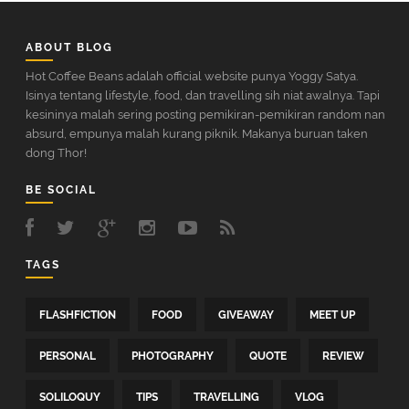
ABOUT BLOG
Hot Coffee Beans adalah official website punya Yoggy Satya.
Isinya tentang lifestyle, food, dan travelling sih niat awalnya. Tapi
kesininya malah sering posting pemikiran-pemikiran random nan
absurd, empunya malah kurang piknik. Makanya buruan taken
dong Thor!
BE SOCIAL
TAGS
FLASHFICTION
FOOD
GIVEAWAY
MEET UP
PERSONAL
PHOTOGRAPHY
QUOTE
REVIEW
SOLILOQUY
TIPS
TRAVELLING
VLOG