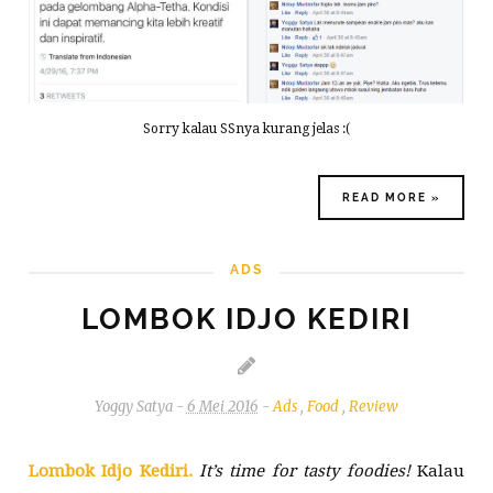
Sorry kalau SSnya kurang jelas :(
READ MORE »
ADS
FOOD
LOMBOK IDJO KEDIRI
REVIEW
Yoggy Satya
-
6 Mei 2016
-
Ads
,
Food
,
Review
Lombok Idjo Kediri.
It’s time for tasty foodies!
Kalau