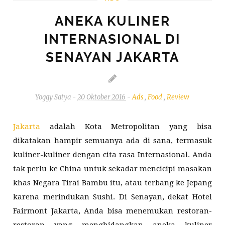
FOOD
ANEKA KULINER
REVIEW
INTERNASIONAL DI
SENAYAN JAKARTA
Yoggy Satya
-
20 Oktober 2016
-
Ads
,
Food
,
Review
Jakarta
adalah Kota Metropolitan yang bisa
dikatakan hampir semuanya ada di sana, termasuk
kuliner-kuliner dengan cita rasa Internasional. Anda
tak perlu ke China untuk sekadar mencicipi masakan
khas Negara Tirai Bambu itu, atau terbang ke Jepang
karena merindukan Sushi. Di Senayan, dekat Hotel
Fairmont Jakarta, Anda bisa menemukan restoran-