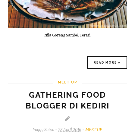
Nila Goreng Sambel Terasi
READ MORE »
MEET UP
GATHERING FOOD
BLOGGER DI KEDIRI
Yoggy Satya
-
28 April 2016
-
MEET UP