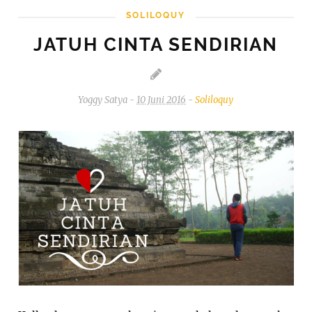
SOLILOQUY
JATUH CINTA SENDIRIAN
Yoggy Satya
-
10 Juni 2016
-
Soliloquy