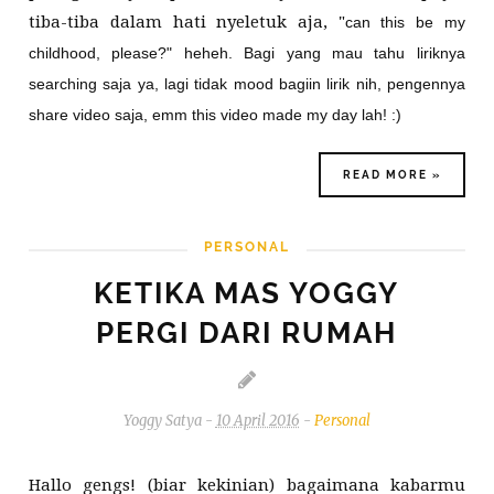
tiba-tiba dalam hati nyeletuk aja, "
can this be my
childhood, please?" heheh. Bagi yang mau tahu liriknya
searching saja ya, lagi tidak mood bagiin lirik nih, pengennya
share video saja, emm this video made my day lah! :)
READ MORE »
PERSONAL
KETIKA MAS YOGGY
PERGI DARI RUMAH
Yoggy Satya
-
10 April 2016
-
Personal
Hallo gengs! (biar kekinian) bagaimana kabarmu