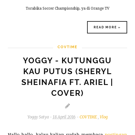
Torabika Soccer Championship, ya di Orange TV
READ MORE »
COVTIME
VLOG
YOGGY - KUTUNGGU
KAU PUTUS (SHERYL
SHEINAFIA FT. ARIEL |
COVER)
Yoggy Satya
-
18 April 2016
-
COVTIME
,
Vlog
Hallo hallo, kalau kalian sudah membaca
postingan